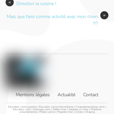
«
Direction la cuisine !
»
Mais que faire comme activité avec mon chien
?!?
Link
Mentions légales
Actualité
Contact
Éducation canine positive
|
Éducation canine bienveillante
|
Comportementaliste canin
|
Éducateur canin
|
Dressage canin
|
Maître-chien
|
Adopter un chien
|
Problème
comportemental
|
Phobie canine
|
Propreté chien
|
Clicker
|
Shaping